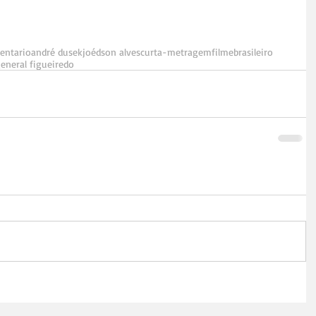
entario
andré dusek
joédson alves
curta-metragem
filme
brasileiro
eneral figueiredo