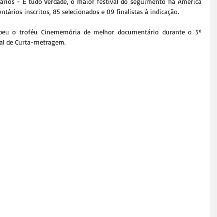
ários - É tudo Verdade, o maior festival do seguimento na América 
tários inscritos, 85 selecionados e 09 finalistas à indicação.
ebeu o troféu Cinememória de melhor documentário durante o 5º 
onal de Curta-metragem.