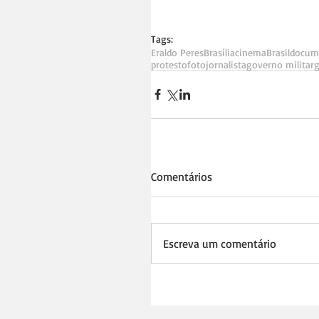
Tags:
Eraldo Peres
Brasília
cinema
Brasil
docum
protesto
fotojornalista
governo militar
g
Comentários
Escreva um comentário